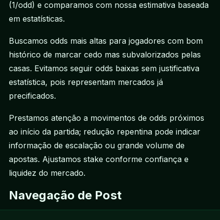
(1/odd) e comparamos com nossa estimativa baseada
em estatísticas.
Buscamos odds mais altas para jogadores com bom
histórico de marcar cedo mas subvalorizados pelas
casas. Evitamos seguir odds baixas sem justificativa
estatística, pois representam mercados já
precificados.
Prestamos atenção a movimentos de odds próximos
ao início da partida; redução repentina pode indicar
informação de escalação ou grande volume de
apostas. Ajustamos stake conforme confiança e
liquidez do mercado.
Navegação de Post