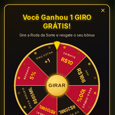
×
Você Ganhou 1 GIRO
GRÁTIS!
Gire a Roda da Sorte e resgate o seu bônus
GIRO EXTRA
CONVITE
R$10
+1
RESGATE
R$166
APP
5%
GIRAR
R$65MIL
CAÇA-NÍQUEIS
BOAS-VINDAS
100%
R$20MIL
R$100MIL