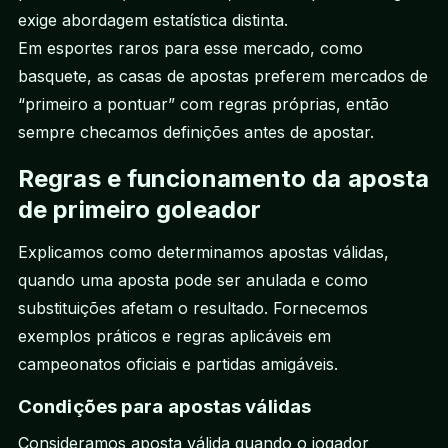
exige abordagem estatística distinta.
Em esportes raros para esse mercado, como
basquete, as casas de apostas preferem mercados de
“primeiro a pontuar” com regras próprias, então
sempre checamos definições antes de apostar.
Regras e funcionamento da aposta
de primeiro goleador
Explicamos como determinamos apostas válidas,
quando uma aposta pode ser anulada e como
substituições afetam o resultado. Fornecemos
exemplos práticos e regras aplicáveis em
campeonatos oficiais e partidas amigáveis.
Condições para apostas válidas
Consideramos aposta válida quando o jogador