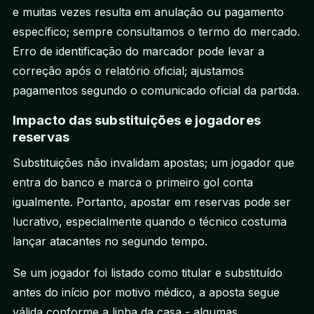
e muitas vezes resulta em anulação ou pagamento
específico; sempre consultamos o termo do mercado.
Erro de identificação do marcador pode levar a
correção após o relatório oficial; ajustamos
pagamentos segundo o comunicado oficial da partida.
Impacto das substituições e jogadores
reservas
Substituições não invalidam apostas; um jogador que
entra do banco e marca o primeiro gol conta
igualmente. Portanto, apostar em reservas pode ser
lucrativo, especialmente quando o técnico costuma
lançar atacantes no segundo tempo.
Se um jogador foi listado como titular e substituído
antes do início por motivo médico, a aposta segue
válida conforme a linha da casa - algumas