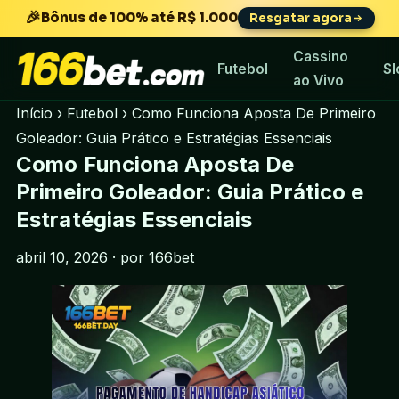
🎉
Bônus de 100% até
R$ 1.000
Resgatar agora
Cassino
Futebol
Sl
ao Vivo
Início
›
Futebol
›
Como Funciona Aposta De Primeiro
Goleador: Guia Prático e Estratégias Essenciais
Como Funciona Aposta De
Primeiro Goleador: Guia Prático e
Estratégias Essenciais
abril 10, 2026
· por 166bet