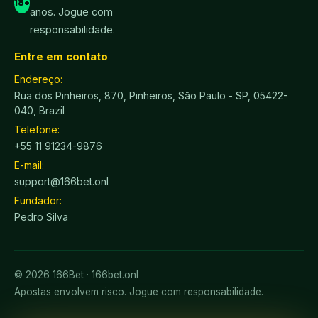
18+
anos. Jogue com
responsabilidade.
Entre em contato
Endereço:
Rua dos Pinheiros, 870, Pinheiros, São Paulo - SP, 05422-
040, Brazil
Telefone:
+55 11 91234-9876
E-mail:
support@166bet.onl
Fundador:
Pedro Silva
© 2026 166Bet · 166bet.onl
Apostas envolvem risco. Jogue com responsabilidade.