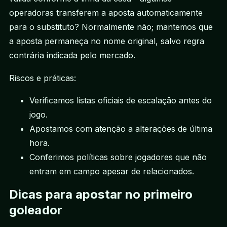
operadoras transferem a aposta automaticamente
para o substituto? Normalmente não; mantemos que
a aposta permaneça no nome original, salvo regra
contrária indicada pelo mercado.
Riscos e práticas:
Verificamos listas oficiais de escalação antes do
jogo.
Apostamos com atenção a alterações de última
hora.
Conferimos políticas sobre jogadores que não
entram em campo apesar de relacionados.
Dicas para apostar no primeiro
goleador