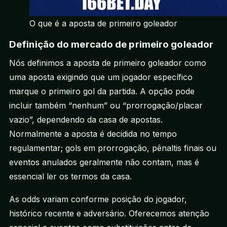
O que é a aposta de primeiro goleador
Definição do mercado de primeiro goleador
Nós definimos a aposta de primeiro goleador como
uma aposta exigindo que um jogador específico
marque o primeiro gol da partida. A opção pode
incluir também “nenhum” ou “prorrogação/placar
vazio”, dependendo da casa de apostas.
Normalmente a aposta é decidida no tempo
regulamentar; gols em prorrogação, pênaltis finais ou
eventos anulados geralmente não contam, mas é
essencial ler os termos da casa.
As odds variam conforme posição do jogador,
histórico recente e adversário. Oferecemos atenção