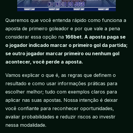
Queremos que você entenda rápido como funciona a
aposta de primeiro goleador e por que vale a pena
considerar essa opção na
166bet
.
A aposta paga se
o jogador indicado marcar o primeiro gol da partida;
se outro jogador marcar primeiro ou nenhum gol
acontecer, você perde a aposta.
Vamos explicar o que é, as regras que definem o
resultado e como usar informações práticas para
escolher melhor; tudo com exemplos claros para
aplicar nas suas apostas. Nossa intenção é deixar
você confiante para reconhecer oportunidades,
avaliar probabilidades e reduzir riscos ao investir
nessa modalidade.