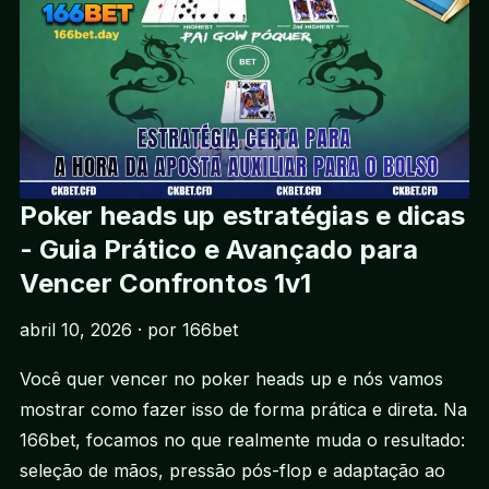
Poker heads up estratégias e dicas
- Guia Prático e Avançado para
Vencer Confrontos 1v1
abril 10, 2026
· por 166bet
Você quer vencer no poker heads up e nós vamos
mostrar como fazer isso de forma prática e direta. Na
166bet, focamos no que realmente muda o resultado:
seleção de mãos, pressão pós-flop e adaptação ao