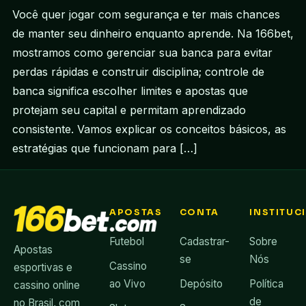
Você quer jogar com segurança e ter mais chances
de manter seu dinheiro enquanto aprende. Na 166bet,
mostramos como gerenciar sua banca para evitar
perdas rápidas e construir disciplina; controle de
banca significa escolher limites e apostas que
protejam seu capital e permitam aprendizado
consistente. Vamos explicar os conceitos básicos, as
estratégias que funcionam para […]
APOSTAS
CONTA
INSTITUC
Futebol
Cadastrar-
Sobre
Apostas
se
Nós
Cassino
esportivas e
ao Vivo
Depósito
Política
cassino online
de
no Brasil, com