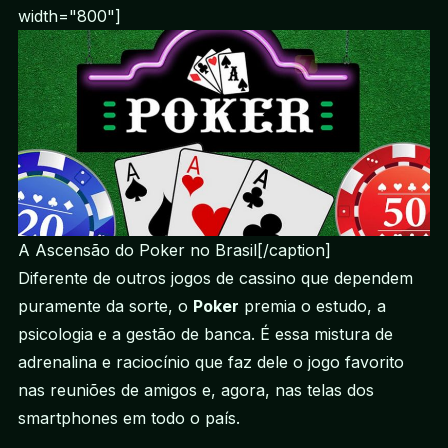
width="800"]
A Ascensão do Poker no Brasil[/caption]
Diferente de outros jogos de cassino que dependem
puramente da sorte, o
Poker
premia o estudo, a
psicologia e a gestão de banca. É essa mistura de
adrenalina e raciocínio que faz dele o jogo favorito
nas reuniões de amigos e, agora, nas telas dos
smartphones em todo o país.