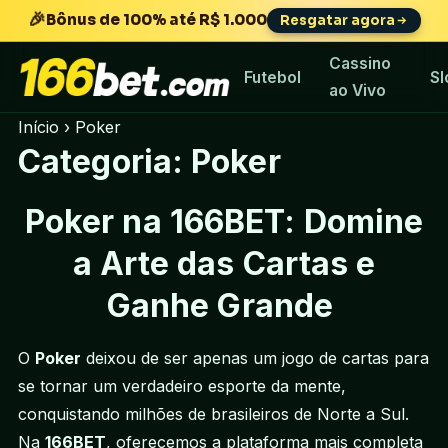
🎉
Bônus de 100% até
R$ 1.000
Resgatar agora
Cassino
Futebol
Sl
ao Vivo
Início
›
Poker
Categoria:
Poker
Poker na 166BET: Domine
a Arte das Cartas e
Ganhe Grande
O
Poker
deixou de ser apenas um jogo de cartas para
se tornar um verdadeiro esporte da mente,
conquistando milhões de brasileiros de Norte a Sul.
Na
166BET
, oferecemos a plataforma mais completa