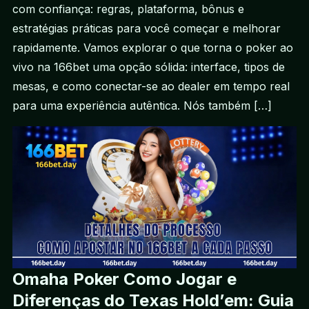
com confiança: regras, plataforma, bônus e
estratégias práticas para você começar e melhorar
rapidamente. Vamos explorar o que torna o poker ao
vivo na 166bet uma opção sólida: interface, tipos de
mesas, e como conectar-se ao dealer em tempo real
para uma experiência autêntica. Nós também […]
Omaha Poker Como Jogar e
Diferenças do Texas Hold’em: Guia