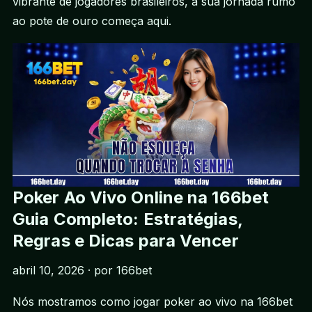
vibrante de jogadores brasileiros, a sua jornada rumo
ao pote de ouro começa aqui.
Poker Ao Vivo Online na 166bet
Guia Completo: Estratégias,
Regras e Dicas para Vencer
abril 10, 2026
· por 166bet
Nós mostramos como jogar poker ao vivo na 166bet